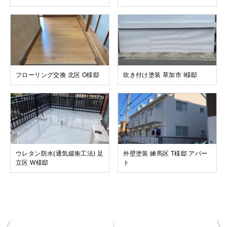
フローリング交換 北区 O様邸
吹き付け塗装 草加市 I様邸
ウレタン防水(通気緩衝工法) 足
外壁塗装 練馬区 T様邸 アパー
立区 W様邸
ト