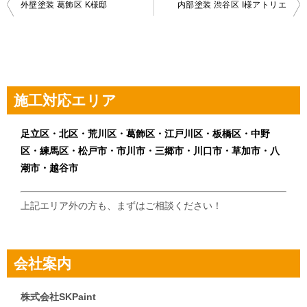
投
外壁塗装 葛飾区 K様邸
内部塗装 渋谷区 I様アトリエ
稿
ナ
ビ
ゲ
施工対応エリア
ー
シ
足立区・北区・荒川区・葛飾区・江戸川区・板橋区・中野
区・練馬区・松戸市・市川市・三郷市・川口市・草加市・八
ョ
潮市・越谷市
ン
上記エリア外の方も、まずはご相談ください！
会社案内
株式会社SKPaint