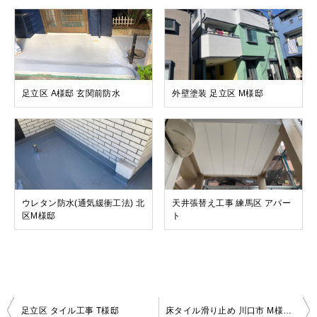
足立区 A様邸 玄関前防水
外壁塗装 足立区 M様邸
ウレタン防水(通気緩衝工法) 北
天井張替え工事 練馬区 アパー
区M様邸
ト
投
足立区 タイル工事 T様邸
床タイル滑り止め 川口市 M様邸ビル