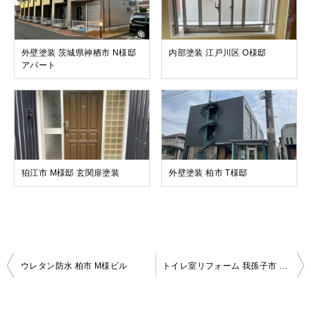
外壁塗装 茨城県神栖市 N様邸
内部塗装 江戸川区 O様邸
アパート
狛江市 M様邸 玄関扉塗装
外壁塗装 柏市 T様邸
投
ウレタン防水 柏市 M様ビル
トイレ室リフォーム 我孫子市 S様邸
稿
ナ