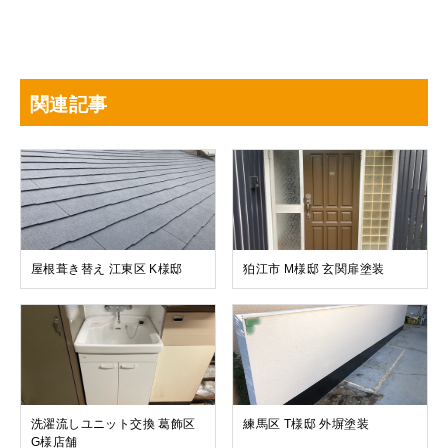
関連記事
屋根葺き替え 江東区 K様邸
狛江市 M様邸 玄関扉塗装
洗濯流しユニット交換 葛飾区
練馬区 T様邸 外塀塗装
G様店舗