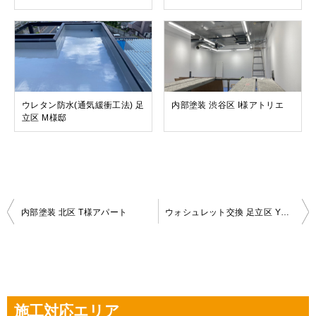
ウレタン防水(通気緩衝工法) 足
内部塗装 渋谷区 I様アトリエ
立区 M様邸
投
内部塗装 北区 T様アパート
ウォシュレット交換 足立区 Y様邸
稿
ナ
ビ
ゲ
施工対応エリア