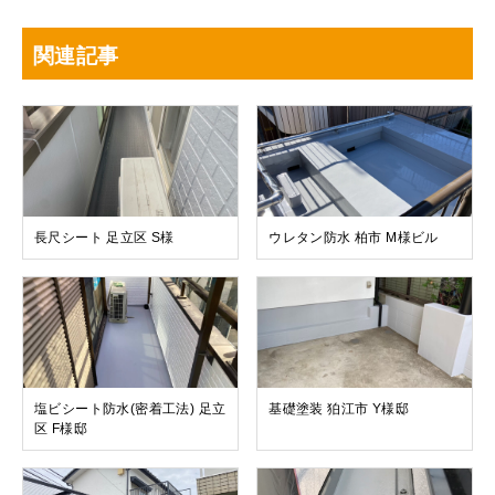
関連記事
長尺シート 足立区 S様
ウレタン防水 柏市 M様ビル
塩ビシート防水(密着工法) 足立
基礎塗装 狛江市 Y様邸
区 F様邸