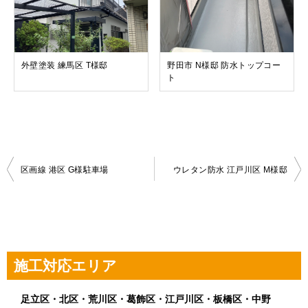
外壁塗装 練馬区 T様邸
野田市 N様邸 防水トップコー
ト
投
区画線 港区 G様駐車場
ウレタン防水 江戸川区 M様邸
稿
ナ
ビ
ゲ
施工対応エリア
ー
シ
足立区・北区・荒川区・葛飾区・江戸川区・板橋区・中野