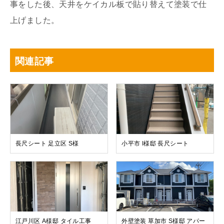
事をした後、天井をケイカル板で貼り替えて塗装で仕
上げました。
関連記事
長尺シート 足立区 S様
小平市 I様邸 長尺シート
江戸川区 A様邸 タイル工事
外壁塗装 草加市 S様邸 アパー