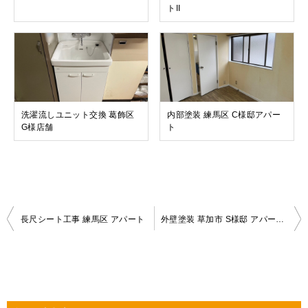
トII
洗濯流しユニット交換 葛飾区
内部塗装 練馬区 C様邸アパー
G様店舗
ト
投
長尺シート工事 練馬区 アパート
外壁塗装 草加市 S様邸 アパートII
稿
ナ
ビ
ゲ