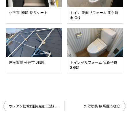
小平市 I様邸 長尺シート
トイレ,洗面リフォーム 龍ケ崎
市 O様
屋根塗装 松戸市 J様邸
トイレ室リフォーム 我孫子市
S様邸
投
ウレタン防水(通気緩衝工法) 市川市 U様邸
外壁塗装 練馬区 S様邸
稿
ナ