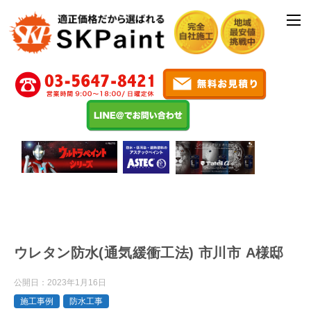
ウレタン防水(通気緩衝工法) 市川市 A様邸
公開日：
2023年1月16日
施工事例
防水工事