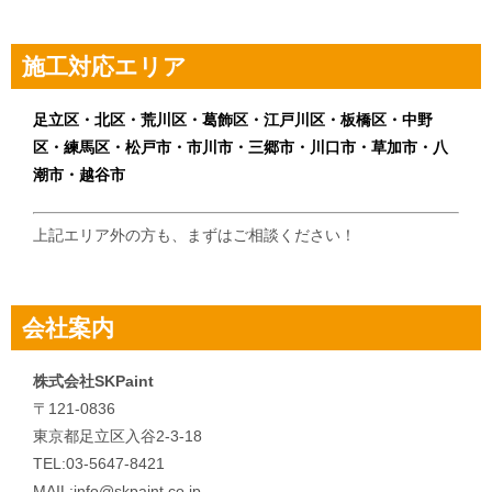
ビ
ゲ
施工対応エリア
ー
シ
足立区・北区・荒川区・葛飾区・江戸川区・板橋区・中野
区・練馬区・松戸市・市川市・三郷市・川口市・草加市・八
ョ
潮市・越谷市
ン
上記エリア外の方も、まずはご相談ください！
会社案内
株式会社SKPaint
〒121-0836
東京都足立区入谷2-3-18
TEL:03-5647-8421
MAIL:info@skpaint.co.jp