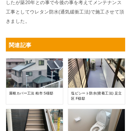
したが築20年との事で今後の事を考えてメンテナンス
工事としてウレタン防水(通気緩衝工法)で施工させて頂
きました。
関連記事
屋根カバー工法 柏市 S様邸
塩ビシート防水(密着工法) 足立
区 F様邸