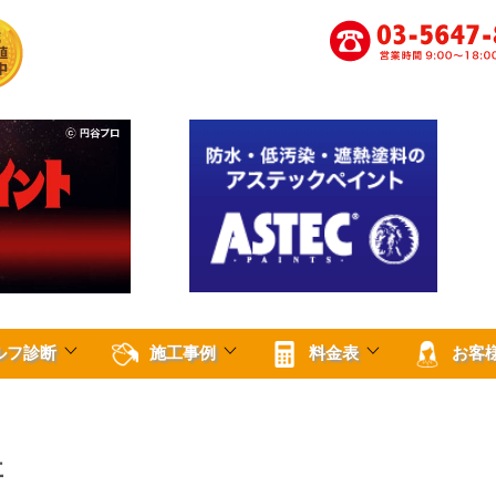
ルフ診断
施工事例
料金表
お客
事