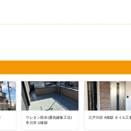
邸
ウレタン防水(通気緩衝工法)
江戸川区 A様邸 タイル工
市川市 U様邸