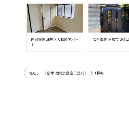
内部塗装 練馬区 C様邸アパー
吹付塗装 草加市 S様
ト
投
塩ビシート防水(機械的固定工法) 川口市 T様邸
稿
ナ
ビ
ゲ
ー
シ