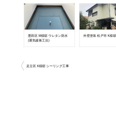
墨田区 M様邸 ウレタン防水
外壁塗装 松戸市 K様
(通気緩衝工法)
投
足立区 K様邸 シーリング工事
稿
ナ
ビ
ゲ
ー
シ