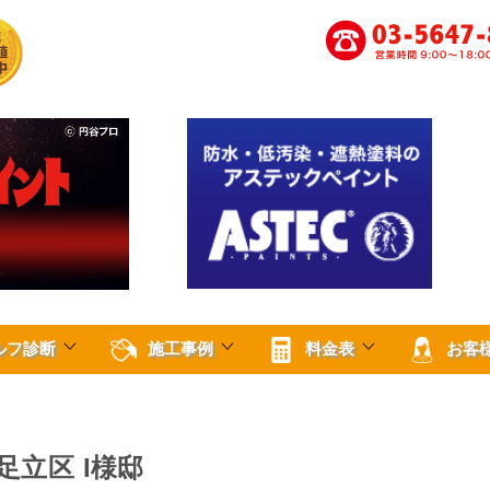
ルフ診断
施工事例
料金表
お客
足立区 I様邸