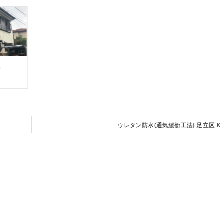
邸
ウレタン防水(通気緩衝工法) 足立区 